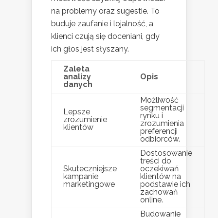
na problemy oraz sugestie. To
buduje zaufanie i lojalność, a
klienci czują się doceniani, gdy
ich głos jest słyszany.
Zaleta
analizy
Opis
danych
Możliwość
segmentacji
Lepsze
rynku i
zrozumienie
zrozumienia
klientów
preferencji
odbiorców.
Dostosowanie
treści do
Skuteczniejsze
oczekiwań
kampanie
klientów na
marketingowe
podstawie ich
zachowań
online.
Budowanie