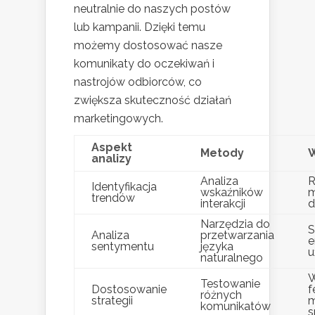
neutralnie do naszych postów
lub kampanii. Dzięki temu
możemy dostosować nasze
komunikaty do oczekiwań i
nastrojów odbiorców, co
zwiększa skuteczność działań
marketingowych.
Aspekt
Metody
W
analizy
Analiza
R
Identyfikacja
wskaźników
m
trendów
interakcji
d
Narzędzia do
S
Analiza
przetwarzania
e
sentymentu
języka
u
naturalnego
W
Testowanie
Dostosowanie
f
różnych
strategii
m
komunikatów
s