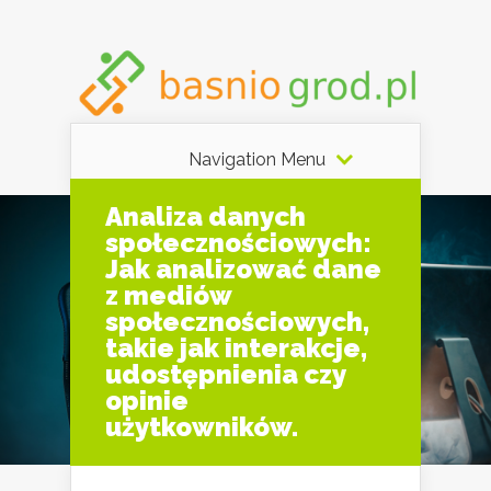
Navigation Menu
Analiza danych
społecznościowych:
Jak analizować dane
z mediów
społecznościowych,
takie jak interakcje,
udostępnienia czy
opinie
użytkowników.