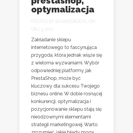
prestashop,
optymalizacja
POSTED BY
BASNIOGROD.PL
ON
GRU 3, 2017
Zakładanie sklepu
internetowego to fascynująca
przygoda, która jednak wiąże się
z wieloma wyzwaniami. Wybór
odpowiedniej platformy, jak
PrestaShop, może być
kluczowy dla sukcesu Twojego
biznesu online. W dobie rosnącej
konkurencji, optymalizacja i
pozycjonowanie sklepu stają się
nieodzownymi elementami
strategii marketingowej. Warto
zrozumieć, jakie błędy mogą