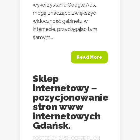
wykorzystanie Google Ads,
mogą znacząco zwiększyć
widoczność gabinetu w
internecie, przyciągając tym
samym...
Read More
Sklep
internetowy –
pozycjonowanie
stron www
internetowych
Gdańsk.
POSTED BY
BASNIOGROD.PL
ON