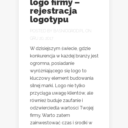
logo firmy –
rejestracja
logotypu
POSTED BY
BASNIOGROD.PL
ON
GRU 20, 2017
W dzisiejszym świecie, gdzie
konkurencja w każdej branży jest
ogromna, posiadanie
wyróżniającego się logo to
kluczowy element budowania
silnej marki. Logo nie tylko
przyciąga uwagę klientów, ale
również buduje zaufanie i
odzwierciedla wartości Twojej
firmy. Warto zatem
zainwestować czas i środki w