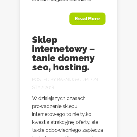
Read More
Sklep
internetowy –
tanie domeny
seo, hosting.
POSTED BY
BASNIOGROD.PL
ON
STY 2, 2018
W dzisiejszych czasach,
prowadzenie sklepu
internetowego to nie tylko
kwestia atrakcyjnej oferty, ale
także odpowiedniego zaplecza