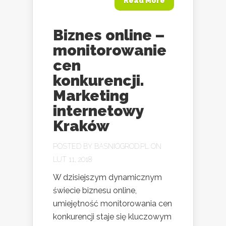
Read More
Biznes online –
monitorowanie
cen
konkurencji.
Marketing
internetowy
Kraków
POSTED BY
BASNIOGROD.PL
ON
LUT 11, 2018
W dzisiejszym dynamicznym
świecie biznesu online,
umiejętność monitorowania cen
konkurencji staje się kluczowym