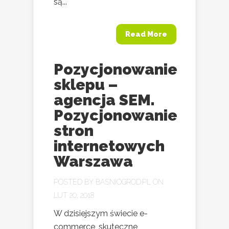
są...
Read More
Pozycjonowanie
sklepu –
agencja SEM.
Pozycjonowanie
stron
internetowych
Warszawa
POSTED BY
BASNIOGROD.PL
ON
LUT 20, 2018
W dzisiejszym świecie e-
commerce, skuteczne