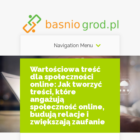
Navigation Menu
Wartościowa treść
dla społeczności
online: Jak tworzyć
treści, które
angażują
społeczność online,
budują relacje i
zwiększają zaufanie