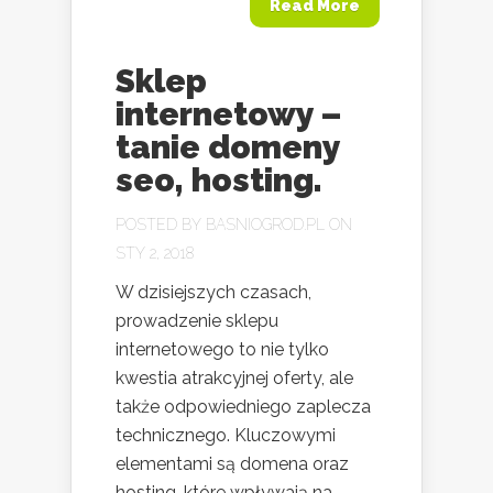
Read More
Sklep
internetowy –
tanie domeny
seo, hosting.
POSTED BY
BASNIOGROD.PL
ON
STY 2, 2018
W dzisiejszych czasach,
prowadzenie sklepu
internetowego to nie tylko
kwestia atrakcyjnej oferty, ale
także odpowiedniego zaplecza
technicznego. Kluczowymi
elementami są domena oraz
hosting, które wpływają na