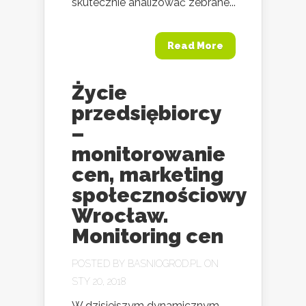
skutecznie analizować zebrane...
Read More
Życie
przedsiębiorcy
–
monitorowanie
cen, marketing
społecznościowy
Wrocław.
Monitoring cen
POSTED BY
BASNIOGROD.PL
ON
STY 20, 2018
W dzisiejszym dynamicznym