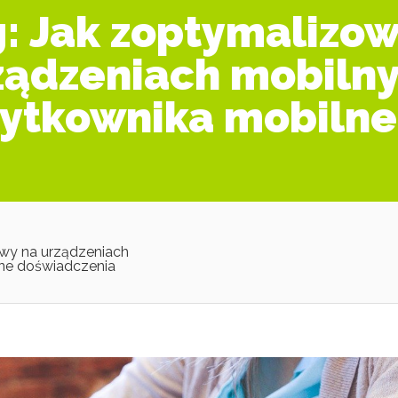
: Jak zoptymalizo
ądzeniach mobilny
żytkownika mobiln
wy na urządzeniach
lne doświadczenia