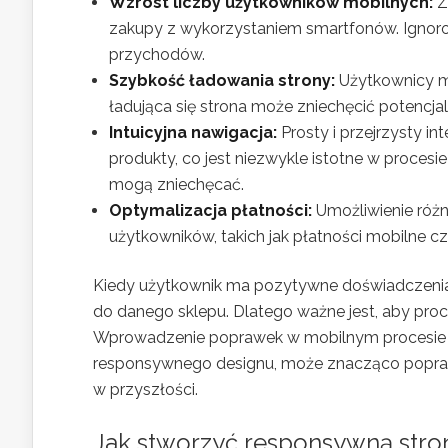
Wzrost liczby użytkowników mobilnych:
Z
zakupy z wykorzystaniem smartfonów. Ignor
przychodów.
Szybkość ładowania strony:
Użytkownicy mo
ładująca się strona może zniechęcić potencjal
Intuicyjna nawigacja:
Prosty i przejrzysty in
produkty, co jest niezwykle istotne w procesi
mogą zniechęcać.
Optymalizacja płatności:
Umożliwienie róż
użytkowników, takich jak płatności mobilne czy
Kiedy użytkownik ma pozytywne doświadczenia 
do danego sklepu. Dlatego ważne jest, aby proce
Wprowadzenie poprawek w mobilnym procesie z
responsywnego designu, może znacząco poprawić
w przyszłości.
Jak stworzyć responsywną stro