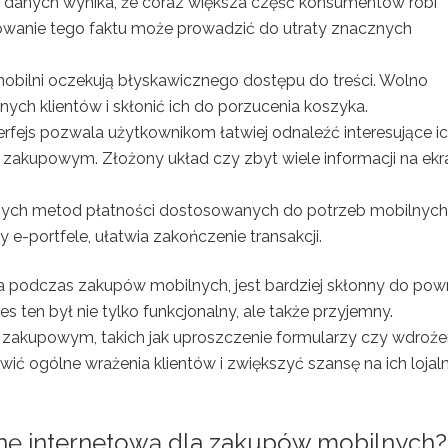
 danych wynika, że coraz większa część konsumentów robi
owanie tego faktu może prowadzić do utraty znacznych
bilni oczekują błyskawicznego dostępu do treści. Wolno
nych klientów i skłonić ich do porzucenia koszyka.
terfejs pozwala użytkownikom łatwiej odnaleźć interesujące i
e zakupowym. Złożony układ czy zbyt wiele informacji na ekr
nych metod płatności dostosowanych do potrzeb mobilnych
 e-portfele, ułatwia zakończenie transakcji.
podczas zakupów mobilnych, jest bardziej skłonny do pow
s ten był nie tylko funkcjonalny, ale także przyjemny.
akupowym, takich jak uproszczenie formularzy czy wdroże
 ogólne wrażenia klientów i zwiększyć szansę na ich lojal
nę internetową dla zakupów mobilnych?