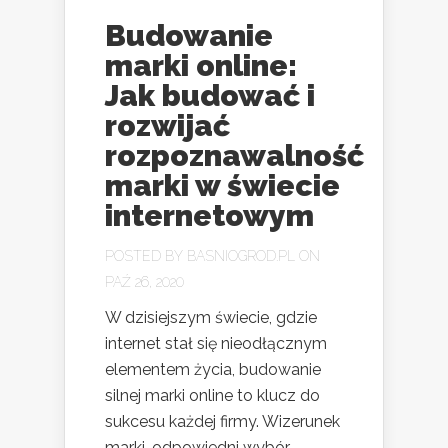
Budowanie
marki online:
Jak budować i
rozwijać
rozpoznawalność
marki w świecie
internetowym
POSTED BY
BASNIOGROD.PL
ON
PAŹ 26, 2020
W dzisiejszym świecie, gdzie
internet stał się nieodłącznym
elementem życia, budowanie
silnej marki online to klucz do
sukcesu każdej firmy. Wizerunek
marki, odpowiedni wybór