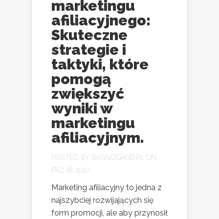
marketingu
afiliacyjnego:
Skuteczne
strategie i
taktyki, które
pomogą
zwiększyć
wyniki w
marketingu
afiliacyjnym.
POSTED BY
BASNIOGROD.PL
ON
PAŹ 28, 2020
Marketing afiliacyjny to jedna z
najszybciej rozwijających się
form promocji, ale aby przynosił