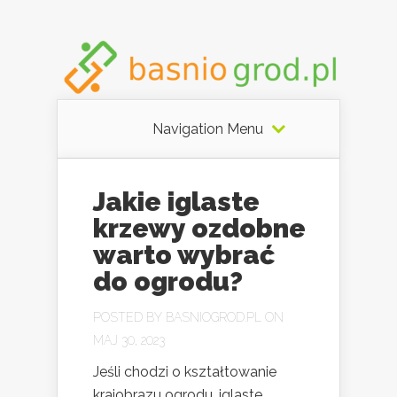
Navigation Menu
Jakie iglaste
krzewy ozdobne
warto wybrać
do ogrodu?
POSTED BY
BASNIOGROD.PL
ON
MAJ 30, 2023
Jeśli chodzi o kształtowanie
krajobrazu ogrodu, iglaste