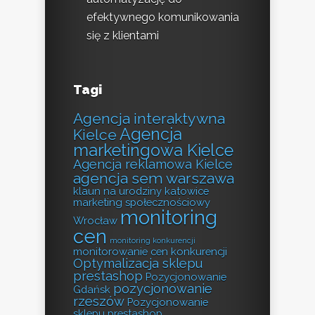
efektywnego komunikowania
się z klientami
Tagi
Agencja interaktywna
Agencja
Kielce
marketingowa Kielce
Agencja reklamowa Kielce
agencja sem warszawa
klaun na urodziny katowice
marketing społecznościowy
monitoring
Wrocław
cen
monitoring konkurencji
monitorowanie cen konkurencji
Optymalizacja sklepu
prestashop
Pozycjonowanie
pozycjonowanie
Gdańsk
rzeszów
Pozycjonowanie
sklepu prestashop