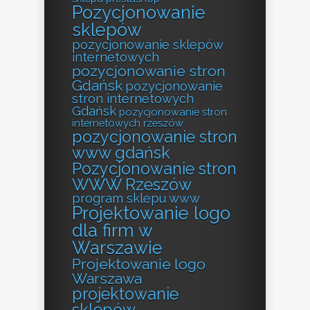
Pozycjonowanie
sklepów
pozycjonowanie sklepów
internetowych
pozycjonowanie stron
Gdańsk
pozycjonowanie
stron internetowych
Gdańsk
pozycjonowanie stron
internetowych rzeszów
pozycjonowanie stron
www gdańsk
Pozycjonowanie stron
WWW Rzeszów
program sklepu www
Projektowanie logo
dla firm w
Warszawie
Projektowanie logo
Warszawa
projektowanie
sklepów