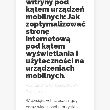
witryny pod
kątem urządzeń
mobilnych: Jak
zoptymalizować
stronę
internetową
pod kątem
wyświetlania i
użyteczności na
urządzeniach
mobilnych.
POSTED BY
BASNIOGROD.PL
ON
PAŹ 15, 2021
W dzisiejszych czasach, gdy
coraz więcej osób korzysta z