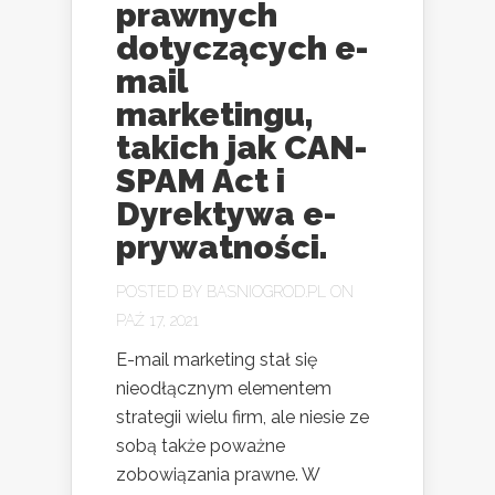
prawnych
dotyczących e-
mail
marketingu,
takich jak CAN-
SPAM Act i
Dyrektywa e-
prywatności.
POSTED BY
BASNIOGROD.PL
ON
PAŹ 17, 2021
E-mail marketing stał się
nieodłącznym elementem
strategii wielu firm, ale niesie ze
sobą także poważne
zobowiązania prawne. W