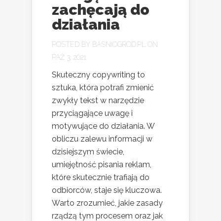
zachęcają do
działania
POSTED BY
BASNIOGROD.PL
ON
PAŹ 3, 2021
Skuteczny copywriting to
sztuka, która potrafi zmienić
zwykły tekst w narzędzie
przyciągające uwagę i
motywujące do działania. W
obliczu zalewu informacji w
dzisiejszym świecie,
umiejętność pisania reklam,
które skutecznie trafiają do
odbiorców, staje się kluczowa.
Warto zrozumieć, jakie zasady
rządzą tym procesem oraz jak