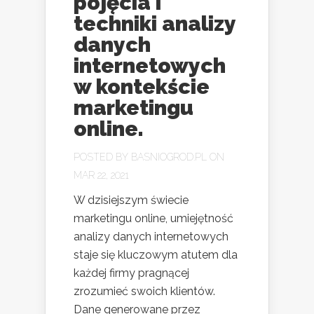
pojęcia i
techniki analizy
danych
internetowych
w kontekście
marketingu
online.
POSTED BY
BASNIOGROD.PL
ON
MAR 22, 2021
W dzisiejszym świecie
marketingu online, umiejętność
analizy danych internetowych
staje się kluczowym atutem dla
każdej firmy pragnącej
zrozumieć swoich klientów.
Dane generowane przez