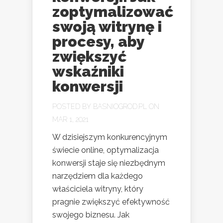
zoptymalizować
swoją witrynę i
procesy, aby
zwiększyć
wskaźniki
konwersji
POSTED BY
BASNIOGROD.PL
ON
MAR 1, 2021
W dzisiejszym konkurencyjnym
świecie online, optymalizacja
konwersji staje się niezbędnym
narzędziem dla każdego
właściciela witryny, który
pragnie zwiększyć efektywność
swojego biznesu. Jak