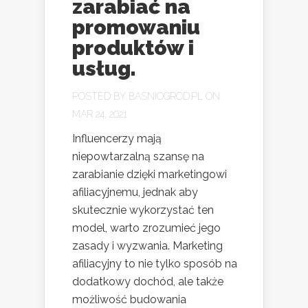
zarabiać na
promowaniu
produktów i
usług.
POSTED BY
BASNIOGROD.PL
ON
MAR 24, 2021
Influencerzy mają
niepowtarzalną szansę na
zarabianie dzięki marketingowi
afiliacyjnemu, jednak aby
skutecznie wykorzystać ten
model, warto zrozumieć jego
zasady i wyzwania. Marketing
afiliacyjny to nie tylko sposób na
dodatkowy dochód, ale także
możliwość budowania