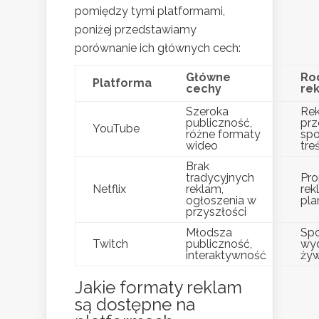
pomiędzy tymi platformami,
poniżej przedstawiamy
porównanie ich głównych cech:
Główne
Ro
Platforma
cechy
re
Szeroka
Re
publiczność,
prz
YouTube
różne formaty
sp
wideo
tre
Brak
tradycyjnych
Pro
Netflix
reklam,
re
ogłoszenia w
pla
przyszłości
Młodsza
Spo
Twitch
publiczność,
wyd
interaktywność
ży
Jakie formaty reklam
są dostępne na