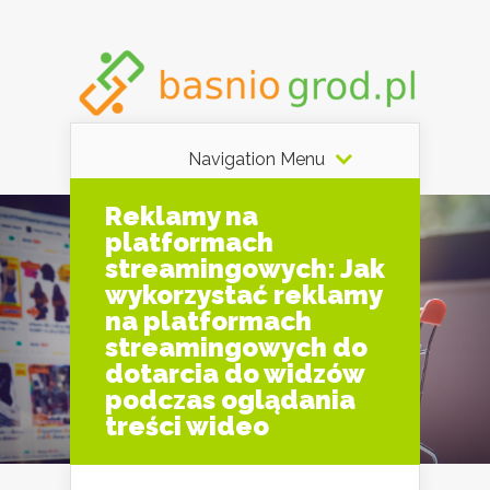
Navigation Menu
Reklamy na
platformach
streamingowych: Jak
wykorzystać reklamy
na platformach
streamingowych do
dotarcia do widzów
podczas oglądania
treści wideo